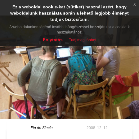
x
Ez a weboldal cookie-kat (sütiket) használ azért, hogy
weboldalunk használata során a lehető legjobb élményt
tudjuk biztosítani.
A weboldalunkon történő további böngészéssel hozzájárulsz a cookie-k
használatához.
Folytatás
Tudj meg többet
Fin de Siecle
2008. 12. 12.