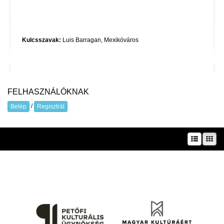
Kulcsszavak:
Luis Barragan
,
Mexikóváros
FELHASZNÁLÓKNAK
/
Belép
Regisztrál
A prae.hu művészeti portál és a Prae folyóirat kiadását, működését a Magyar
Kultúráért Alapítvány – Petőfi Kulturális Ügynökség – támogatja.